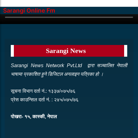
साउन १८, २०८३ सोमबार
108 Views
Sarangi Online Fm
नेपाल शिक्षक महासङ्घ, राष्ट्रिय समितिको
तेस्रो राष्ट्रिय परिषद् बैठकमा कास्कीलाई
सम्मान
Sarangi News
साउन १८, २०८३ सोमबार
227 Views
Sarangi News Network Pvt.Ltd द्वारा सञ्‍चालित नेपाली
भाषामा प्रकाशित हुने डिजिटल अनलाइन पत्रिका हो ।
सूचना विभाग दर्ता नं.: १३३७/०७५/७६
प्रेस काउन्सिल दर्ता नं. : २४५/०७५/७६
पोखरा- १५, कास्की, नेपाल