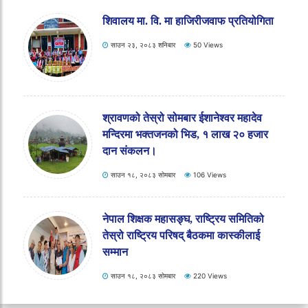
थुम्कीमा बृहत् स्वास्थ्य शिविर सम्पन्न, १
हजारभन्दा बढी नागरिकले लिए निःशुल्क स्वास्थ्य
सेवा
साउन २३, २०८३ शनिबार
78 Views
शिवालय मा. वि. मा हाजिरीजवाफ प्रतियोगिता
साउन २३, २०८३ शनिबार
50 Views
श्रावणको तेस्रो सोमबार ईशानेश्वर महादेव
मन्दिरमा भक्तजनको भिड, १ लाख २० हजार
दान संकलन।
साउन १८, २०८३ सोमबार
106 Views