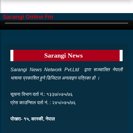
नेपाल शिक्षक महासङ्घ, राष्ट्रिय समितिको
तेस्रो राष्ट्रिय परिषद् बैठकमा कास्कीलाई
Sarangi Online Fm
सम्मान
साउन १८, २०८३ सोमबार
220 Views
Sarangi News
Sarangi News Network Pvt.Ltd द्वारा सञ्‍चालित नेपाली
भाषामा प्रकाशित हुने डिजिटल अनलाइन पत्रिका हो ।
सूचना विभाग दर्ता नं.: १३३७/०७५/७६
प्रेस काउन्सिल दर्ता नं. : २४५/०७५/७६
पोखरा- १५, कास्की, नेपाल