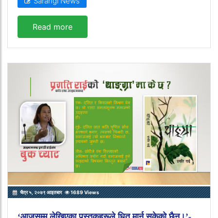
Sarangi News
Read more
चैत्र ५, २०७९ आइतबार
1689 Views
‘आजसम्म लेखिएका पुस्तकहरूले धित मार्न सकेको छैन।’-