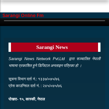
‘आखरहील्मा’ लोकार्पण
साउन १७, २०८३ आइतबार
129 Views
Sarangi Online Fm
नेपाल रेडक्रस सोसाइटी पोखरा–२७
उपशाखाद्वारा लक्ष्मीआदर्शमा वृक्षरोपण
Sarangi News
साउन १४, २०८३ बिहिबार
78 Views
Sarangi News Network Pvt.Ltd द्वारा सञ्‍चालित नेपाली
भाषामा प्रकाशित हुने डिजिटल अनलाइन पत्रिका हो ।
सूचना विभाग दर्ता नं.: १३३७/०७५/७६
प्रेस काउन्सिल दर्ता नं. : २४५/०७५/७६
पोखरा- १५, कास्की, नेपाल