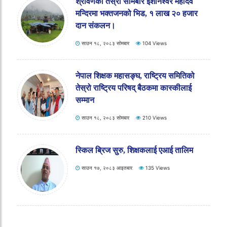
श्रावणको तेस्रो सोमबार ईशानेश्वर महादेव
मन्दिरमा भक्तजनको भिड, १ लाख २० हजार
दान संकलन।
साउन १८, २०८३ सोमबार
104 Views
नेपाल शिक्षक महासङ्घ, राष्ट्रिय समितिको
तेस्रो राष्ट्रिय परिषद् बैठकमा कास्कीलाई
सम्मान
साउन १८, २०८३ सोमबार
210 Views
स्किल ब्रिज सुरु, शिक्षकलाई एआई तालिम
साउन १७, २०८३ आइतबार
135 Views
जीबी र सावित्राको मगर भाषाको पुस्तक