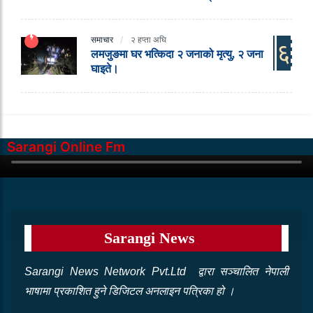
समाचार
२ हप्ता अघि
६
लमजुङमा घर भत्किदा २ जनाको मृत्यु, २ जना
घाइते।
Sarangi Online Fm
Sarangi News
Sarangi News Network Pvt.Ltd द्वारा सञ्‍चालित नेपाली
भाषामा प्रकाशित हुने डिजिटल अनलाइन पत्रिका हो ।