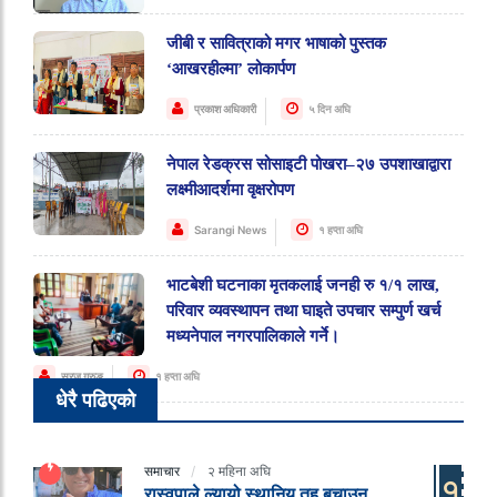
जीबी र सावित्राको मगर भाषाको पुस्तक
‘आखरहील्मा’ लोकार्पण
प्रकाश अधिकारी
५ दिन अघि
नेपाल रेडक्रस सोसाइटी पोखरा–२७ उपशाखाद्वारा
लक्ष्मीआदर्शमा वृक्षरोपण
Sarangi News
१ हप्ता अघि
भाटबेशी घटनाका मृतकलाई जनही रु १/१ लाख,
परिवार व्यवस्थापन तथा घाइते उपचार सम्पुर्ण खर्च
मध्यनेपाल नगरपालिकाले गर्ने।
सुरज गुरुङ
१ हप्ता अघि
धेरै पढिएको
समाचार
२ महिना अघि
१
रास्वपाले ल्यायो स्थानिय तह बचाउन