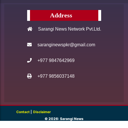
Address
Sarangi News Network Pvt.Ltd.
saranginewspkr@gmail.com
+977 9847642969
+977 9856037148
Contact
|
Disclaimer
© 2026: Sarangi News
Site by
Basudev