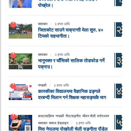
पोख्रेल।
समाचार
३ हप्ता अघि
२
जिताकोट साउने सक्रान्ती मेला शुरु, ४०
टिमको सहभागीता।
समाचार
२ हप्ता अघि
३
भानुभक्त र घाँसिको सालिक तोडफोड गर्ने
पक्राउ।
गण्डकी
४ हप्ता अघि
४
कास्कीका विद्यालयमा वैज्ञानिक ढङ्गले
दरबन्दी मिलान गर्न शिक्षक महासङ्घकै माग
कला/साहित्य
गण्डकी
गीत/सङ्गीत
जीवन शैली
मनोरञ्जन
५
समाचार
समाज
हेडलाइन
३ हप्ता अघि
मिस नेपालमा पोखरेली चेली सङ्गीता पौडेल