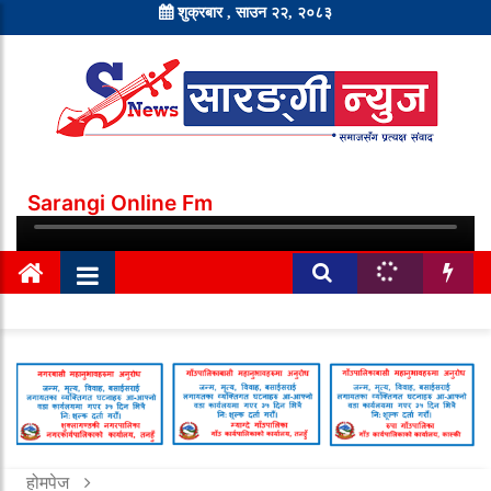
शुक्रबार , साउन २२, २०८३
Sarangi Online Fm
होमपेज