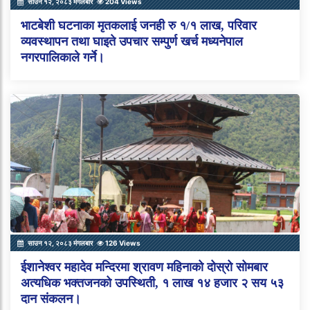
साउन १२, २०८३ मंगलबार
204 Views
भाटबेशी घटनाका मृतकलाई जनही रु १/१ लाख, परिवार
व्यवस्थापन तथा घाइते उपचार सम्पुर्ण खर्च मध्यनेपाल
नगरपालिकाले गर्ने।
साउन १२, २०८३ मंगलबार
126 Views
ईशानेश्वर महादेव मन्दिरमा श्रावण महिनाको दोस्रो सोमबार
अत्यधिक भक्तजनको उपस्थिती, १ लाख १४ हजार २ सय ५३
दान संकलन।