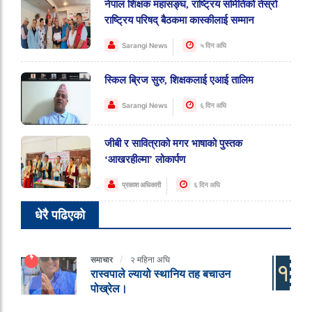
नेपाल शिक्षक महासङ्घ, राष्ट्रिय समितिको तेस्रो
राष्ट्रिय परिषद् बैठकमा कास्कीलाई सम्मान
Sarangi News
५ दिन अघि
स्किल ब्रिज सुरु, शिक्षकलाई एआई तालिम
Sarangi News
६ दिन अघि
जीबी र सावित्राको मगर भाषाको पुस्तक
‘आखरहील्मा’ लोकार्पण
प्रकाश अधिकारी
६ दिन अघि
धेरै पढिएको
समाचार
२ महिना अघि
१
रास्वपाले ल्यायो स्थानिय तह बचाउन
पोख्रेल।