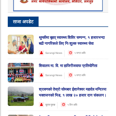
ताजा अपडेट
थुम्कीमा बृहत् स्वास्थ्य शिविर सम्पन्न, १ हजारभन्दा
बढी नागरिकले लिए निःशुल्क स्वास्थ्य सेवा
Sarangi News
५ घण्टा अघि
शिवालय मा. वि. मा हाजिरीजवाफ प्रतियोगिता
Sarangi News
५ घण्टा अघि
श्रावणको तेस्रो सोमबार ईशानेश्वर महादेव मन्दिरमा
भक्तजनको भिड, १ लाख २० हजार दान संकलन।
सुरज गुरुङ
५ दिन अघि