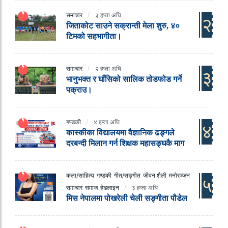
समाचार
३ हप्ता अघि
२
जिताकोट साउने सक्रान्ती मेला शुरु, ४०
टिमको सहभागीता।
समाचार
२ हप्ता अघि
३
भानुभक्त र घाँसिको सालिक तोडफोड गर्ने
पक्राउ।
गण्डकी
४ हप्ता अघि
४
कास्कीका विद्यालयमा वैज्ञानिक ढङ्गले
दरबन्दी मिलान गर्न शिक्षक महासङ्घकै माग
कला/साहित्य
गण्डकी
गीत/सङ्गीत
जीवन शैली
मनोरञ्जन
५
समाचार
समाज
हेडलाइन
३ हप्ता अघि
मिस नेपालमा पोखरेली चेली सङ्गीता पौडेल