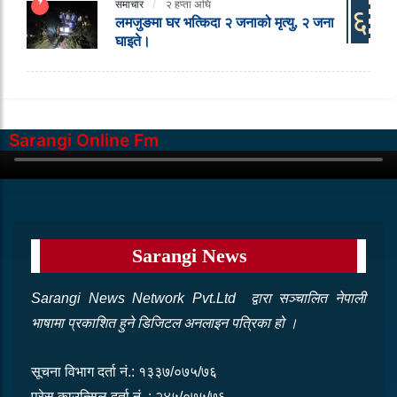
समाचार
२ हप्ता अघि
६
लमजुङमा घर भत्किदा २ जनाको मृत्यु, २ जना
घाइते।
Sarangi Online Fm
Sarangi News
Sarangi News Network Pvt.Ltd द्वारा सञ्‍चालित नेपाली
भाषामा प्रकाशित हुने डिजिटल अनलाइन पत्रिका हो ।
सूचना विभाग दर्ता नं.: १३३७/०७५/७६
प्रेस काउन्सिल दर्ता नं. : २४५/०७५/७६