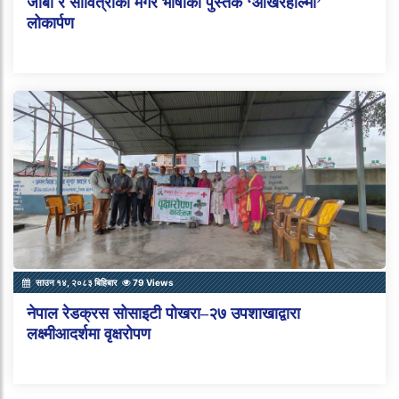
जीबी र सावित्राको मगर भाषाको पुस्तक ‘आखरहील्मा’
लोकार्पण
साउन १४, २०८३ बिहिबार
79 Views
नेपाल रेडक्रस सोसाइटी पोखरा–२७ उपशाखाद्वारा
लक्ष्मीआदर्शमा वृक्षरोपण