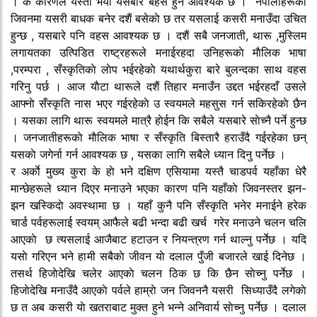
। के कारणले यस्ताे भयाे यसबारे बहस हुन आवश्यक छ । नेपालीहरूकाे
जिवनमा यसरी बाधक बनेर दशैं बसेकाे छ तर यसलाई कसरी मनाउँदा उचित
हुन्छ , यसबारे पनि वहस आवश्यक छ । दशैं सबै जनजाती, थारू ,मुस्लिम
लगायतका उत्पिडित राष्ट्रहरूले मनाईरहदा उनिहरूकाे माैलिक भाषा
,परम्परा , सँस्कृतिकाे लाेप भईरहेकाे यथार्थकुरा बारे बुलन्दका साथ वहस
गरिनु पर्छ । आज याैटा थारूले दशैं तिहार मनाउँन उद्दत भईरहदाँ उसले
आफ्नाे सँस्कृति नास भएर गईरहेकाे उ स्वयमले महसुस गर्न सकिरहेकाे छैन
। यसका लागि थारू स्वयमले मात्रै हाेईन कि सबैले यसबारे साेच्नै पर्ने हुन्छ
। जनजातीहरूकाे माैलिक भाषा र सँस्कृति बिस्तारै हराउँदै गईरहेका छन्
यसकाे जगेर्ना गर्न आवश्यक छ , यसका लागि सबैले ध्यान दिनु पर्नेछ ।
र अर्काे मुख्य कुरा के हाे भने दक्षिण एसियामा यस्तै चाडपर्व यहाँका धेरै
मान्छेहरूले ध्यान दिएर मनाउने भएका कारण पनि यहाँकाे जिवनस्तर झन-
झन खस्किदाे अवस्थामा छ । यहाँ कुनै पनि सँस्कृति भनेर मनाईने हरेक
चार्ड पर्वहरूलाई स्वयम् आफैले बढी भन्दा बढी खर्च गरेर मनाउने चलन चलि
आएकाे छ त्यसलाई आजैबाट हटाउन र नियन्त्रण गर्न थाल्नु पर्नेछ । यदि
यसाे गरिएन भने हामी सबैकाे जीवन याे दलाल पुँजी बजारले खाई दिनेछ ।
तसर्थ हिजाेदेखि चलेर आएकाे चलन ठिक छ कि छैन साेच्नु पर्नेछ ।
हिजाेदेखि मनाउँदै आएकाे पर्वले हाम्राे जन जिवननै यसरी सिध्याउँदै लगेकाे
छ त अब कसरी याे खतराबाट मुक्त हुने भन्ने अनिवार्य साेच्नु पर्नेछ । दलाल