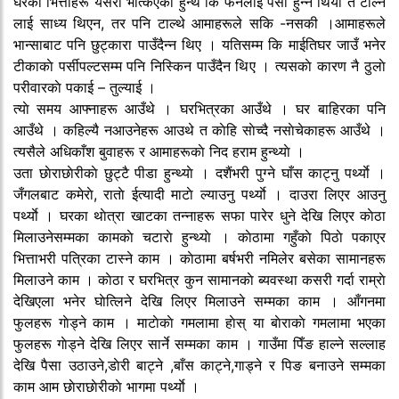
घरका भित्ताहरू यसरी भत्किएका हुन्थे कि फेर्नलाई पैसा हुन्न थियाे त टाल्न
लाई साध्य थिएन, तर पनि टाल्थे आमाहरूले सकि -नसकी ।आमाहरूले
भान्साबाट पनि छुट्कारा पाउँदैन्न थिए । यतिसम्म कि माईतिघर जाउँ भनेर
टीकाकाे पर्सीपल्टसम्म पनि निस्किन पाउँदैन थिए । त्यसकाे कारण नै ठुलाे
परीवारकाे पकाई – तुल्याई ।
त्याे समय आफ्नाहरू आउँथे । घरभित्रका आउँथे । घर बाहिरका पनि
आउँथे । कहिल्यै नआउनेहरू आउथे त काेहि साेच्दै नसाेचेकाहरू आउँथे ।
त्यसैले अधिकाँश बुवाहरू र आमाहरूकाे निद हराम हुन्थ्याे ।
उता छाेराछाेरीकाे छुट्टै पीडा हुन्थ्याे । दशैंभरी पुग्ने घाँस काट्नु पर्थ्याे ।
जँगलबाट कमेराे, राताे ईत्यादी माटाे ल्याउनु पर्थ्याे । दाउरा लिएर आउनु
पर्थ्याे । घरका थाेत्रा खाटका तन्नाहरू सफा पारेर धुने देखि लिएर काेठा
मिलाउनेसम्मका कामकाे चटाराे हुन्थ्याे । काेठामा गहुँकाे पिठाे पकाएर
भित्ताभरी पत्रिका टास्ने काम । काेठामा बर्षभरी नमिलेर बसेका सामानहरू
मिलाउने काम । काेठा र घरभित्र कुन सामानकाे ब्यवस्था कसरी गर्दा राम्राे
देखिएला भनेर घाेत्लिने देखि लिएर मिलाउने सम्मका काम । आँगनमा
फुलहरू गाेड्ने काम । माटाेकाे गमलामा हाेस् या बाेराकाे गमलामा भएका
फुलहरू गाेड्ने देखि लिएर सार्ने सम्मका काम । गाउँमा पिँङ हाल्ने सल्लाह
देखि पैसा उठाउने,डाेरी बाट्ने ,बाँस काट्ने,गाड्ने र पिङ बनाउने सम्मका
काम आम छाेराछाेरीकाे भागमा पर्थ्याे ।