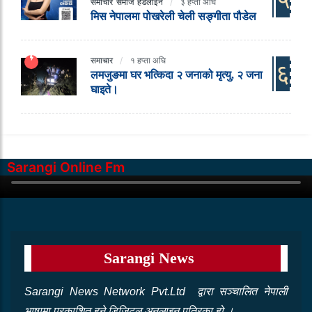
समाचार
समाज
हेडलाइन
३ हप्ता अघि
मिस नेपालमा पोखरेली चेली सङ्गीता पौडेल
समाचार
१ हप्ता अघि
६
लमजुङमा घर भत्किदा २ जनाको मृत्यु, २ जना
घाइते।
Sarangi Online Fm
Sarangi News
Sarangi News Network Pvt.Ltd द्वारा सञ्‍चालित नेपाली
भाषामा प्रकाशित हुने डिजिटल अनलाइन पत्रिका हो ।