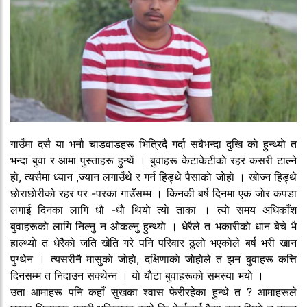
गाउँमा दसै या भनाै चाडवाडहरू भित्रिदै गर्दा सबैभन्दा दुखि काे हुन्थ्याे त
भन्दा बुवा र आमा पुस्ताहरू हुन्थें । बुवाहरू केटाकेटीकाे रहर कसरी टाल्ने
हाे, त्यसैमा ध्यान ,ज्यान लगाउँथे र गर्न हिड्थे पैसाकाे जाेहाे । खाेज्न हिड्थे
छाेराछाेरीकाे रहर पर -परका गाउँसम्म । किनकी बर्ष दिनमा एक जाेर कपडा
लगाई दिनका लागि धाै -धाै थियाे त्याे ताका । त्याे समय अधिकाँश
बुवाहरूकाे लागि निल्नु न ओकल्नु हुन्थ्याे । धेरैले त भकारीकाे धान बेचे भै
हाल्थ्याे त धेरैकाे जति खेति गरे पनि परिवार ठुलाे भएकाेले बर्ष भरी खान
पुग्थेन । त्यसरीनै मासुकाे जाेहाे, दक्षिणाकाे जाेहाेले त झन बुवाहरू कत्ति
दिनसम्म त निदाउन सक्थेन्न । याे याैटा बुवाहरूकाे समस्या भयाे ।
उता आमाहरू पनि कहाँ सुखका श्वास फेरीरहेका हुन्थे त ? आमाहरूले