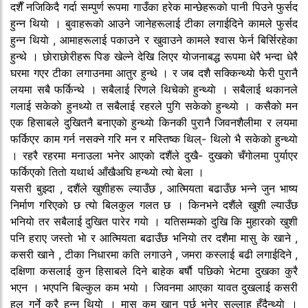
दशैँ नजिकिदै गर्दा सम्पुर्ण रूपमा गाउँका हरेक मान्छेहरूकाे पानी पिउने फुर्सद
हुन्न थियाे । बुवाहरूकाे आउने जानेहरूलाई टीका लगाईदिने कामले फुर्सद
हुन्न थियाे , आमाहरूलाई पकाउने र खुवाउने कामले श्वास फेर्न बिर्सिरहेका
हुन्थे । छाेराछाेरीहरू पिङ खेल्ने देखि लिएर याेजनाबद्ध रूपमा धेरै भन्दा धेरै
घरमा गएर टीका लगाउनमा आतुर हुन्थे । र जब दशै सक्किन्थ्याे फेरी पुरानै
लयमा सबै फर्किन्थे । सबैलाई रिणले थिचेकाे हुन्थ्याे । सबैलाई थकानले
गलाई सकेकाे हुनथ्याे त सबैलाई रहरले पुगि सकेकाे हुन्थ्याे । कसैकाे मन
एक हिसाबले दुखितनै बनाएकाे हुन्थ्याे किनकी पुरानै जिवनशैलीमा र लयमा
फर्किएर काम गर्न नसक्ने गरि मन र मस्तिष्क थिल्- थिलाे भै सकेकाे हुन्थ्याे
। रहरै रहरमा मनाउला भनेर आएकाे दशैंले दुखै- दुखकाे चँगाेलमा पुर्याएर
फर्किएकाे तिताे यथार्थ आँखैअघि हन्थ्याे त्याे बेला ।
यसरी बुझ्दा , दशैंले खुशीहरू ल्याउँछ , आत्मियता बढाउँछ भन्ने जुन भाष्य
निर्माण गरिएकाे छ त्याे बिलकुल गलत छ । किनभने दशैंले खुशी ल्याउँछ
भनियाे तर सबैलाई दुखित पारेर गयाे । यतिसम्मकाे दुखि कि मुहारकाे खुशी
पनि हराए जस्ताे भाे र आत्मियता बढाउँछ भनियाे तर दशैमा मासु के खाने ,
कसरी खाने , टीका निधारमा कति लगाउने , जमरा कस्लाई बढी लगाईदिने ,
दक्षिणा कसलाई कुन हिसाबले दिने बाहेक बर्षाै पछिकाे भेटमा दुखका कुरै
भएन । भएपनि बिल्कुल कम भयाे । जिवनमा आएका यावत दुखलाई कसरी
हल गर्ने कुरै हुन्न थियाे । मासु कम खानु पर्छ भनेर सल्लाह हुँदैन्थ्याे ।