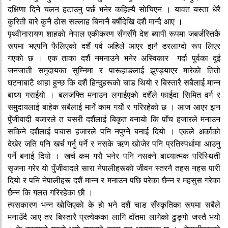
दक्षिणा दिने चलन हटाउनु पर्छ भनेर कहिल्यै साेचिएन । यावत यस्ता धेरै
कुरिती बारे कुनै ठाेस सल्लाह बिनानै बर्षाैदेखि दशैं मान्दै आए ।
पृथ्वीनारायण शाहकाे नेपाल एकीकरण सँगसँगै देश ब्यापी रूपमा जबर्जस्तिकै
रूपमा भएपनि फैलिएकाे दशैं पर्व अहिले आएर झनै डरलाग्दाे रूप लिएर
गएकाे छ । एक ताका दशैं नमनाउने भनेर अस्विकार गर्दा पुर्वका दुई
जनजाती समुदायका सुम्निमा र पारूहाङलाई झुण्ड्याएर मारेकाे तिताे
घटनाबाटै थाहा हुन्छ कि दशैं हिन्दुहरूकाे चाड थियाे र बिस्तारै सबैलाई मान्न
बाध्य गराईयाे । बलजफ्ति मनाउन लगाईएकाे दशैंले फाईदा सिमित वर्ग र
समुदायलाई बाहेक सबैलाई मार्ने काम गर्याे र गरिरहेकाे छ । आज आएर झन
पुँजीबादी बजारले त यसरी दशैंलाई बिकृत बनायाे कि पाँच हजारले मनाउन
सकिने दशैंलाई पचास हजारले पनि नपुग्ने बनाई दियाे । एकले अर्काकाे
देखेर जति पनि खर्च गर्नु पर्ने र नसके ऋण खाेजेर पनि प्रतिस्पर्धामा आउनु
पर्ने बनाई दियाे । खर्च कम गराै भनेर पनि नसक्ने बाध्यात्मक परिस्थिती
सृजना गरेर याे पुँजीवादले सारा नेपालीहरूकाे जीवन स्तरनै तहस नहस पारी
दियाे र पनि नेपालीहरू दशैं मान्न र मनाउन पछि परेका छैन्न र महसुस गरेका
छैन्न कि गलत गरिरहेका छाै ।
त्यसकारण भन्न खाेजिएकाे के हाे भने दशैं चाड सँस्कृतिका रूपमा सबैले
मनाउँदै आए तर बिस्तारै प्रत्येकका लागि दाँतमा लागेकाे ढुङ्गाे जस्तै भयाे