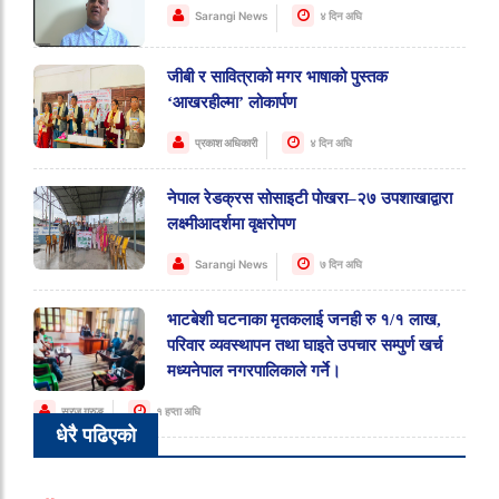
Sarangi News
४ दिन अघि
जीबी र सावित्राको मगर भाषाको पुस्तक
‘आखरहील्मा’ लोकार्पण
प्रकाश अधिकारी
४ दिन अघि
नेपाल रेडक्रस सोसाइटी पोखरा–२७ उपशाखाद्वारा
लक्ष्मीआदर्शमा वृक्षरोपण
Sarangi News
७ दिन अघि
भाटबेशी घटनाका मृतकलाई जनही रु १/१ लाख,
परिवार व्यवस्थापन तथा घाइते उपचार सम्पुर्ण खर्च
मध्यनेपाल नगरपालिकाले गर्ने।
सुरज गुरुङ
१ हप्ता अघि
धेरै पढिएको