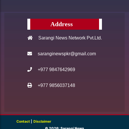
Address
Sarangi News Network Pvt.Ltd.
saranginewspkr@gmail.com
+977 9847642969
+977 9856037148
Contact
|
Disclaimer
© 2026: Sarangi News