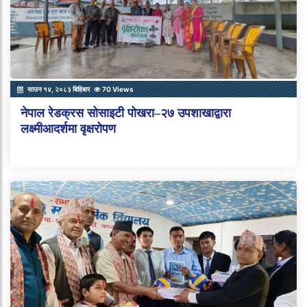
साउन १४, २०८३ बिहिबार
70 Views
नेपाल रेडक्रस सोसाइटी पोखरा–२७ उपशाखाद्वारा
लक्ष्मीआदर्शमा वृक्षरोपण