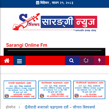
बिहिबार , साउन २१, २०८३
Sarangi Online Fm
होमपेज
पूँजीवादी बजारको चुङ्गुलमा दसैं – साैगात बिश्वकर्मा