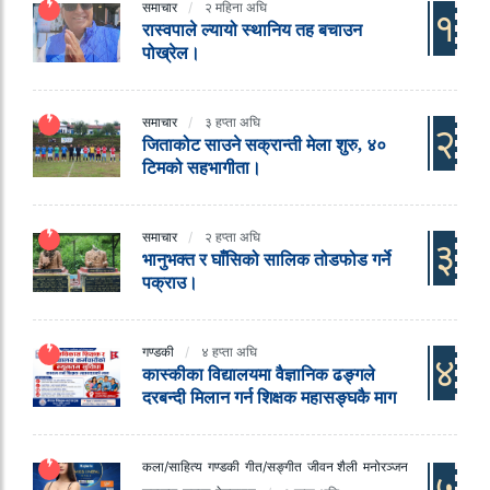
समाचार
२ महिना अघि
१
रास्वपाले ल्यायो स्थानिय तह बचाउन
पोख्रेल।
समाचार
३ हप्ता अघि
२
जिताकोट साउने सक्रान्ती मेला शुरु, ४०
टिमको सहभागीता।
समाचार
२ हप्ता अघि
३
भानुभक्त र घाँसिको सालिक तोडफोड गर्ने
पक्राउ।
गण्डकी
४ हप्ता अघि
४
कास्कीका विद्यालयमा वैज्ञानिक ढङ्गले
दरबन्दी मिलान गर्न शिक्षक महासङ्घकै माग
कला/साहित्य
गण्डकी
गीत/सङ्गीत
जीवन शैली
मनोरञ्जन
५