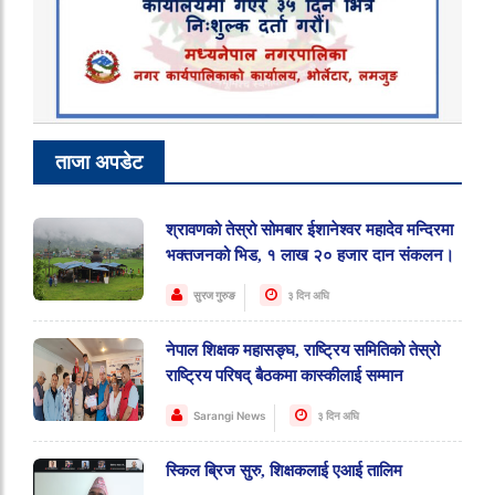
ताजा अपडेट
श्रावणको तेस्रो सोमबार ईशानेश्वर महादेव मन्दिरमा
भक्तजनको भिड, १ लाख २० हजार दान संकलन।
सुरज गुरुङ
३ दिन अघि
नेपाल शिक्षक महासङ्घ, राष्ट्रिय समितिको तेस्रो
राष्ट्रिय परिषद् बैठकमा कास्कीलाई सम्मान
Sarangi News
३ दिन अघि
स्किल ब्रिज सुरु, शिक्षकलाई एआई तालिम