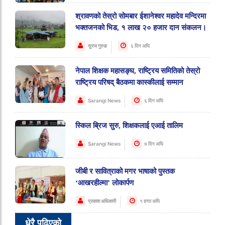
श्रावणको तेस्रो सोमबार ईशानेश्वर महादेव मन्दिरमा
भक्तजनको भिड, १ लाख २० हजार दान संकलन।
सुरज गुरुङ
६ दिन अघि
नेपाल शिक्षक महासङ्घ, राष्ट्रिय समितिको तेस्रो
राष्ट्रिय परिषद् बैठकमा कास्कीलाई सम्मान
Sarangi News
६ दिन अघि
स्किल ब्रिज सुरु, शिक्षकलाई एआई तालिम
Sarangi News
७ दिन अघि
जीबी र सावित्राको मगर भाषाको पुस्तक
‘आखरहील्मा’ लोकार्पण
प्रकाश अधिकारी
१ हप्ता अघि
धेरै पढिएको