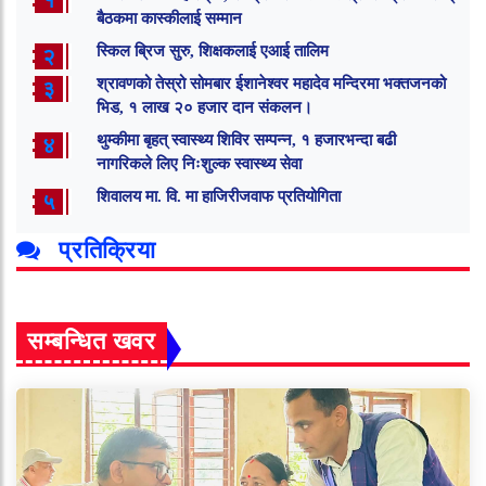
बैठकमा कास्कीलाई सम्मान
स्किल ब्रिज सुरु, शिक्षकलाई एआई तालिम
२
श्रावणको तेस्रो सोमबार ईशानेश्वर महादेव मन्दिरमा भक्तजनको
३
भिड, १ लाख २० हजार दान संकलन।
थुम्कीमा बृहत् स्वास्थ्य शिविर सम्पन्न, १ हजारभन्दा बढी
४
नागरिकले लिए निःशुल्क स्वास्थ्य सेवा
शिवालय मा. वि. मा हाजिरीजवाफ प्रतियोगिता
५
प्रतिक्रिया
सम्बन्धित खवर