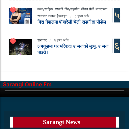
कला/साहित्य
गण्डकी
गीत/सङ्गीत
जीवन शैली
मनोरञ्जन
५
समाचार
समाज
हेडलाइन
३ हप्ता अघि
मिस नेपालमा पोखरेली चेली सङ्गीता पौडेल
समाचार
२ हप्ता अघि
६
लमजुङमा घर भत्किदा २ जनाको मृत्यु, २ जना
घाइते।
Sarangi Online Fm
Sarangi News