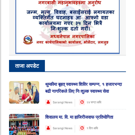
ताजा अपडेट
थुम्कीमा बृहत् स्वास्थ्य शिविर सम्पन्न, १ हजारभन्दा
बढी नागरिकले लिए निःशुल्क स्वास्थ्य सेवा
Sarangi News
२४ घण्टा अघि
शिवालय मा. वि. मा हाजिरीजवाफ प्रतियोगिता
Sarangi News
१ दिन अघि