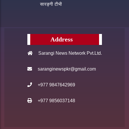
सारङ्गी टीभी
Address
Sarangi News Network Pvt.Ltd.
saranginewspkr@gmail.com
+977 9847642969
+977 9856037148