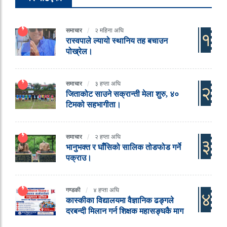
समाचार
२ महिना अघि
१
रास्वपाले ल्यायो स्थानिय तह बचाउन
पोख्रेल।
समाचार
३ हप्ता अघि
२
जिताकोट साउने सक्रान्ती मेला शुरु, ४०
टिमको सहभागीता।
समाचार
२ हप्ता अघि
३
भानुभक्त र घाँसिको सालिक तोडफोड गर्ने
पक्राउ।
गण्डकी
४ हप्ता अघि
४
कास्कीका विद्यालयमा वैज्ञानिक ढङ्गले
दरबन्दी मिलान गर्न शिक्षक महासङ्घकै माग